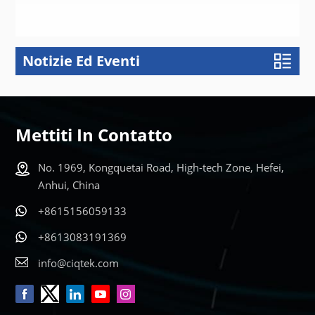
Notizie Ed Eventi
SAPERNE DI
SAPERNE DI
PIÙ
PIÙ
Mettiti In Contatto
No. 1969, Kongquetai Road, High-tech Zone, Hefei,
Anhui, China
+8615156059133
+8613083191369
info@ciqtek.com