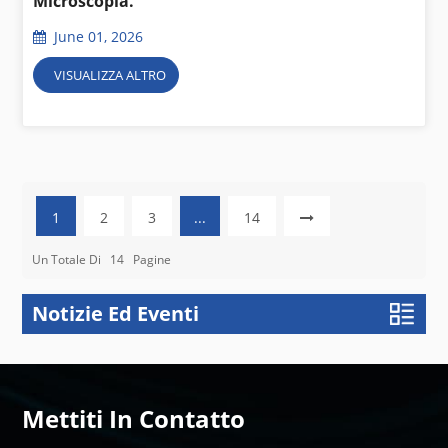
Microscopia.
June 01, 2026
VISUALIZZA ALTRO
1
2
3
...
14
Un Totale Di
14
Pagine
Notizie Ed Eventi
Mettiti In Contatto