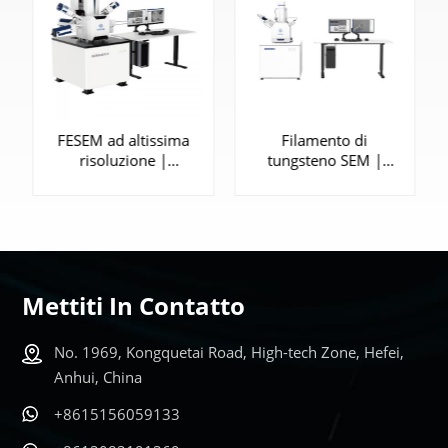
FESEM ad altissima
Filamento di
risoluzione |
tungsteno SEM |
SEM5000X
SEM3200
Mettiti In Contatto
SAPERNE DI
SAPERNE DI
No. 1969, Kongquetai Road, High-tech Zone, Hefei,
PIÙ
PIÙ
Anhui, China
+8615156059133