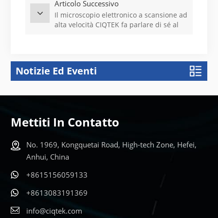
Articolo Successivo
Il microscopio elettronico a scansione ad
alta velocità CIQTEK fa parlare di sé al
16° Workshop ASEM.
Notizie Ed Eventi
Mettiti In Contatto
No. 1969, Kongquetai Road, High-tech Zone, Hefei,
Anhui, China
+8615156059133
+8613083191369
info@ciqtek.com