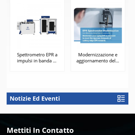
Spettrometro EPR a
Modernizzazione e
impulsi in banda W
aggiornamento dello
| EPR-W900
spettrometro EPR
Notizie Ed Eventi
SAPERNE DI
SAPERNE DI
PIÙ
PIÙ
Mettiti In Contatto