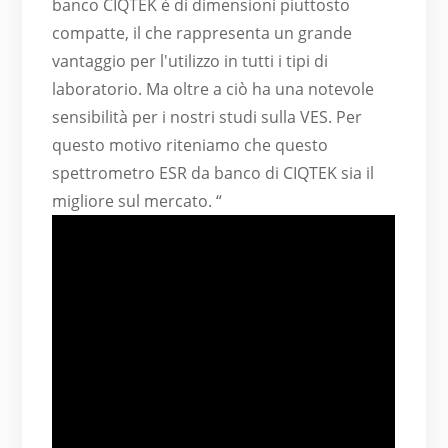
banco CIQTEK è di dimensioni piuttosto
compatte, il che rappresenta un grande
vantaggio per l'utilizzo in tutti i tipi di
laboratorio. Ma oltre a ciò ha una notevole
sensibilità per i nostri studi sulla VES. Per
questo motivo riteniamo che questo
spettrometro ESR da banco di CIQTEK sia il
migliore sul mercato. “