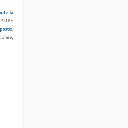
nte la
a ARPE
poster
colare,