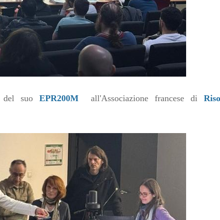
tà del suo
EPR200M
all'Associazione francese di
Ris