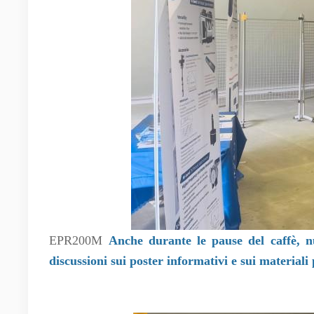
EPR200M
Anche durante le pause del caffè, nu
discussioni sui poster informativi e sui material