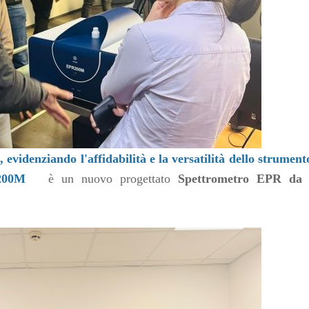
 evidenziando l'affidabilità e la versatilità dello strument
R200M
è un nuovo progettato
Spettrometro EPR da 
i