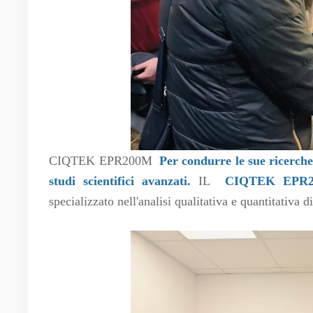
CIQTEK EPR200M
Per condurre le sue ricerche,
studi scientifici avanzati.
IL
CIQTEK EP
specializzato nell'analisi qualitativa e quantitativa d