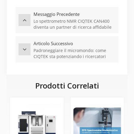
Messaggio Precedente
Lo spettrometro NMR CIQTEK CAN400
diventa un partner di ricerca affidabile
presso la China Pharmaceutical
University.
Articolo Successivo
Padroneggiare il micromondo: come
CIQTEK sta potenziando i ricercatori
dell'USTC attraverso la formazione
pratica al microscopio elettronico a
scansione (SEM).
Prodotti Correlati