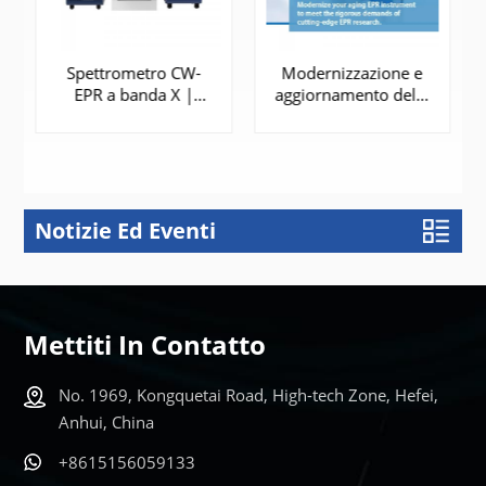
Spettrometro CW-
Modernizzazione e
EPR a banda X |
aggiornamento dello
EPR300
spettrometro EPR
Notizie Ed Eventi
SAPERNE DI
SAPERNE DI
PIÙ
PIÙ
Mettiti In Contatto
No. 1969, Kongquetai Road, High-tech Zone, Hefei,
Anhui, China
+8615156059133