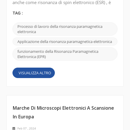
anche come risonanza di spin elettronico (ESR) , è
una tecnica utilizzata per studiare le proprietà
magnetiche dei materiali contenenti elettroni
TAG :
spaiati. Ecco una breve spiegazione di come
funziona la risonanza paramagnetica elettronica :
Processo di lavoro della risonanza paramagnetica
Elettroni spaiati: molti materiali, come gli ioni dei
elettronica
metalli di transizione o i radicali organici, poss...
Applicazione della risonanza paramagnetica elettronica
funzionamento della Risonanza Paramagnetica
Elettronica (EPR)
VISUALIZZA ALTRO
Marche Di Microscopi Elettronici A Scansione
In Europa
Feb 07 , 2024