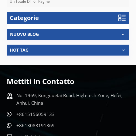
Un Totale Di
6
Pagine
Categorie
NUOVO BLOG
HOT TAG
Mettiti In Contatto
No. 1969, Kongquetai Road, High-tech Zone, Hefei,
Anhui, China
+8615156059133
+8613083191369