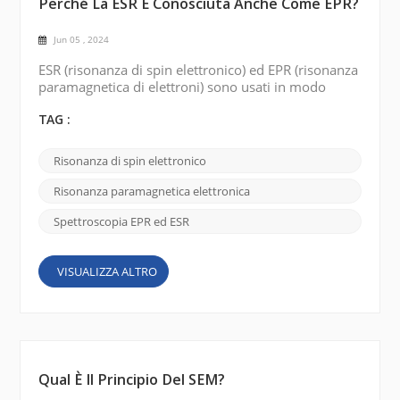
Perché La ESR È Conosciuta Anche Come EPR?
Jun 05 , 2024
ESR (risonanza di spin elettronico) ed EPR (risonanza
paramagnetica di elettroni) sono usati in modo
intercambiabile per descrivere la stessa tecnica
spettroscopica. Il motivo dei due diversi nomi può
TAG :
essere fatto risalire allo sviluppo storico del campo
e ad alcune delle storie interessanti che lo
Risonanza di spin elettronico
circondano. Originariamente la tecnica era
chiamata ESR, o risonanza dello spin elettronico . È
Risonanza paramagnetica elettronica
st...
Spettroscopia EPR ed ESR
VISUALIZZA ALTRO
Qual È Il Principio Del SEM?