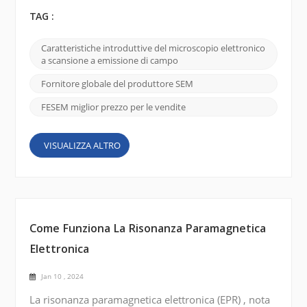
molto affidamento sulla nostra capacità di
visualizzare e comprendere i materiali su scala più
TAG :
piccola. Uno di questi strumenti di notevole
importanza è il microscopio elettronico a scansione
Caratteristiche introduttive del microscopio elettronico
a emissione di campo (FE SEM) e CIQTEK SEM5000
a scansione a emissione di campo
si distingue per le sue capacità di imaging superiori
e la su...
Fornitore globale del produttore SEM
FESEM miglior prezzo per le vendite
VISUALIZZA ALTRO
Come Funziona La Risonanza Paramagnetica
Elettronica
Jan 10 , 2024
La risonanza paramagnetica elettronica (EPR) , nota