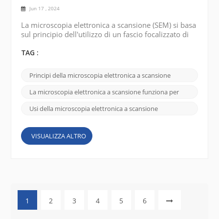
Jun 17 , 2024
La microscopia elettronica a scansione (SEM) si basa
sul principio dell'utilizzo di un fascio focalizzato di
elettroni ad alta energia per sondare la superficie di
un campione e produrre un'immagine dettagliata ad
TAG :
alta risoluzione. Sorgente di elettroni: il SEM
funziona utilizzando una sorgente di elettroni,
Principi della microscopia elettronica a scansione
tipicamente un filamento di tungsteno riscaldato o
un cannone a emissione di campo, per ...
La microscopia elettronica a scansione funziona per
Usi della microscopia elettronica a scansione
VISUALIZZA ALTRO
1
2
3
4
5
6