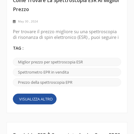
Come Trovare La Spettroscopia ESR Al Miglior
Prezzo
May 30 , 2024
Per trovare il prezzo migliore su una spettroscopia
di risonanza di spin elettronico (ESR) , puoi seguire i
passaggi seguenti: 1. Esplora le piattaforme di
ricerca Il modo più diretto è cercare “miglior prezzo
TAG :
per spettroscopia di risonanza di spin elettronico
(ESR)” sui principali motori di ricerca come Google.
Miglior prezzo per spettroscopia ESR
Usa parole come economico, vendita, conveniente,
ecc. per descrivere le tue esigenze...
Spettrometro EPR in vendita
Prezzo della spettroscopia EPR
VISUALIZZA ALTRO