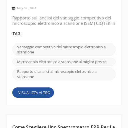
May 06 , 2024
Rapporto sull'analisi del vantaggio competitivo del
microscopio elettronico a scansione (SEM) CIQTEK in
termini di prezzo, qualità e servizio: Miglior prezzo:
CIQTEK SEM è competitivo rispetto ad altri prodotti
TAG :
simili sul mercato. L'azienda offre una gamma di
diversi modelli e specifiche per soddisfare le
Vantaggio competitivo del microscopio elettronico a
esigenze dei diversi clienti. Offrendo opzioni
scansione
convenienti, CIQTEK si rivolge ai clienti ch...
Microscopio elettronico a scansione al miglior prezzo
Rapporto di analisi al microscopio elettronico a
scansione
VISUALIZZA ALTRO
Come Scegliere Uno Spettrometro EPR Per La