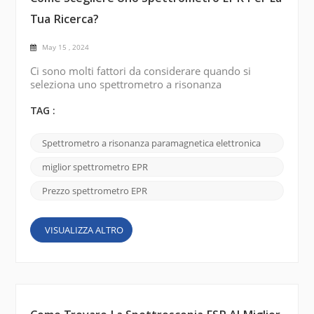
Tua Ricerca?
May 15 , 2024
Ci sono molti fattori da considerare quando si
seleziona uno spettrometro a risonanza
paramagnetica elettronica (EPR) per la propria
ricerca. Alcuni dei punti chiave sono elencati di
TAG :
seguito: Gamma di frequenza: determina la
gamma di frequenza necessaria per il tuo studio. Gli
Spettrometro a risonanza paramagnetica elettronica
spettrometri EPR sono disponibili in diverse gamme
di frequenza, come banda X, banda Q e banda W. La
miglior spettrometro EPR
scelta dipende dal ...
Prezzo spettrometro EPR
VISUALIZZA ALTRO