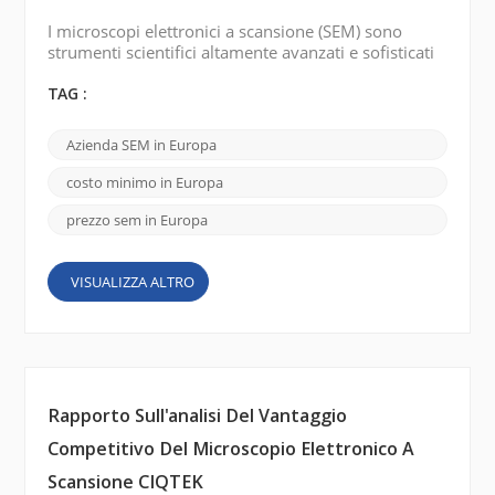
I microscopi elettronici a scansione (SEM) sono
strumenti scientifici altamente avanzati e sofisticati
che forniscono immagini ad alta risoluzione e analisi
di campioni a livello di nanoscala. In Europa sono
TAG :
disponibili diversi marchi rinomati di microscopi
elettronici a scansione che offrono SEM
Azienda SEM in Europa
all'avanguardia. Ecco alcuni marchi importanti: FEI
Company (Thermo Fisher Scientific): FEI Company ...
costo minimo in Europa
prezzo sem in Europa
VISUALIZZA ALTRO
Rapporto Sull'analisi Del Vantaggio
Competitivo Del Microscopio Elettronico A
Scansione CIQTEK