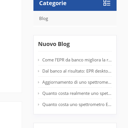
Categorie
Blog
i
agine
Nuovo Blog
Come l’EPR da banco migliora la rilevazione dei radicali nei laboratori di polimeri
Dal banco al risultato: EPR desktop per l'analisi dello spin in tempo reale
Aggiornamento di uno spettrometro EPR obsoleto: prolungamento della durata del sistema senza un nuovo magnete
Quanto costa realmente uno spettrometro EPR entry-level?
Quanto costa uno spettrometro EPR? Guida completa ai prezzi per i ricercatori