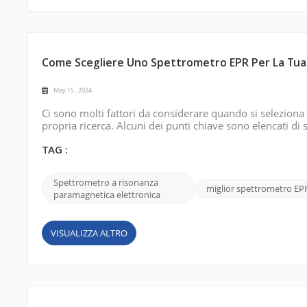
Come Scegliere Uno Spettrometro EPR Per La Tua
May 15 , 2024
Ci sono molti fattori da considerare quando si seleziona
propria ricerca. Alcuni dei punti chiave sono elencati
necessaria per il tuo studio. Gli spettrometri EPR sono
banda W. La scelta dipende dal ...
TAG :
Spettrometro a risonanza
miglior spettrometro EP
paramagnetica elettronica
VISUALIZZA ALTRO