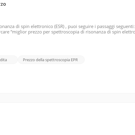
zzo
onanza di spin elettronico (ESR) , puoi seguire i passaggi seguenti
rcare “miglior prezzo per spettroscopia di risonanza di spin elettr
 parole come economico, vendita, conveniente, ecc. per descrivere
dita
Prezzo della spettroscopia EPR