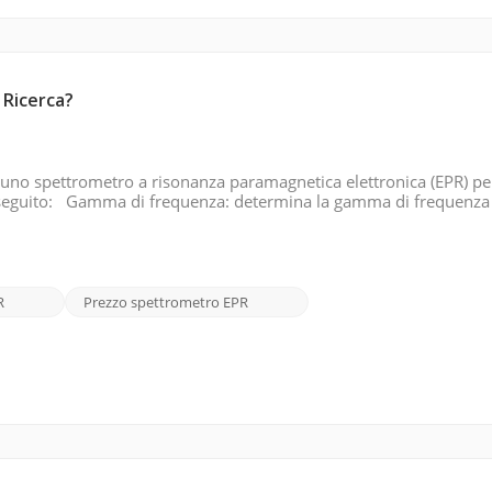
 Ricerca?
 uno spettrometro a risonanza paramagnetica elettronica (EPR) pe
 di seguito: Gamma di frequenza: determina la gamma di frequenza
 disponibili in diverse gamme di frequenza, come banda X, banda Q
R
Prezzo spettrometro EPR