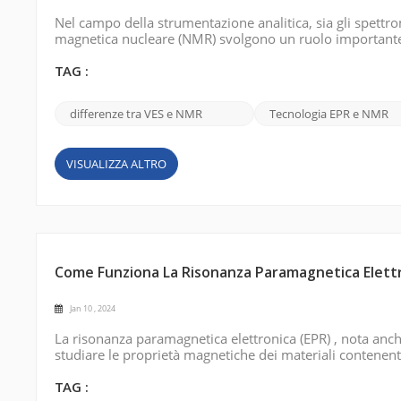
Nel campo della strumentazione analitica, sia gli spettro
magnetica nucleare (NMR) svolgono un ruolo importante. Se
due tecniche. Spettrometro ESR: Gli spettrometri a risona
comportamen...
TAG :
differenze tra VES e NMR
Tecnologia EPR e NMR
VISUALIZZA ALTRO
Come Funziona La Risonanza Paramagnetica Elett
Jan 10 , 2024
La risonanza paramagnetica elettronica (EPR) , nota anche
studiare le proprietà magnetiche dei materiali contenent
risonanza paramagnetica elettronica : Elettroni spaiati: mo
organici, poss...
TAG :