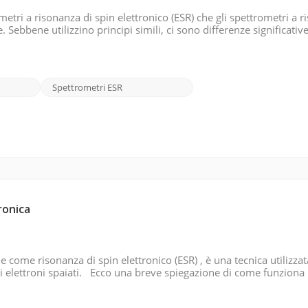
metri a risonanza di spin elettronico (ESR) che gli spettrometri a 
bbene utilizzino principi simili, ci sono differenze significative 
nza di spin elettronico (ESR) vengono utilizzati per studiare il
Spettrometri ESR
ronica
 come risonanza di spin elettronico (ESR) , è una tecnica utilizzat
i elettroni spaiati. Ecco una breve spiegazione di come funziona 
lti materiali, come gli ioni dei metalli di transizione o i radicali