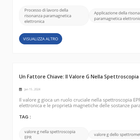
Processo di lavoro della
Applicazione della rison
risonanza paramagnetica
paramagnetica elettroni
elettronica
VISUALIZZA ALTRO
Un Fattore Chiave: Il Valore G Nella Spettroscopia
Jan 15 , 2024
Il valore g gioca un ruolo cruciale nella spettroscopia 
elettronica e le proprietà magnetiche delle sostanze par
valore g (fattore g). Il valore g è una quantità adimens
magnetico e la d...
TAG :
valore g nella spettroscopia
valore g dello spettrome
EPR