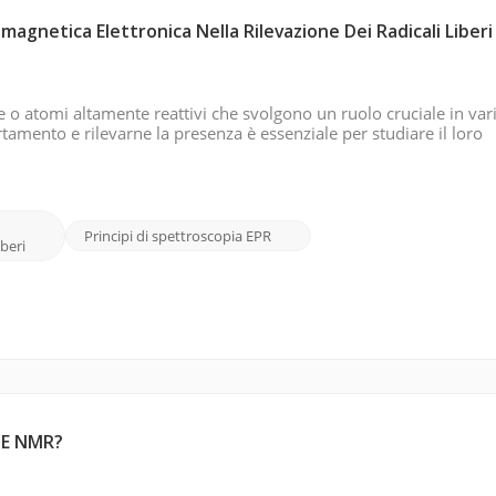
magnetica Elettronica Nella Rilevazione Dei Radicali Liberi
le o atomi altamente reattivi che svolgono un ruolo cruciale in var
tamento e rilevarne la presenza è essenziale per studiare il loro
nquinamento ambientale e in altri sistemi biologici e chimici. Imm
Principi di spettroscopia EPR
iberi
R E NMR?