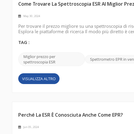
Come Trovare La Spettroscopia ESR Al Miglior Pre
May 30 , 2024
Per trovare il prezzo migliore su una spettroscopia di ris
Esplora le piattaforme di ricerca Il modo più diretto è ce
(ESR)” sui principali motori di ricerca come Google. Usa
esigenze...
TAG :
Miglior prezzo per
Spettrometro EPR in ven
spettroscopia ESR
VISUALIZZA ALTRO
Perché La ESR È Conosciuta Anche Come EPR?
Jun 05 , 2024