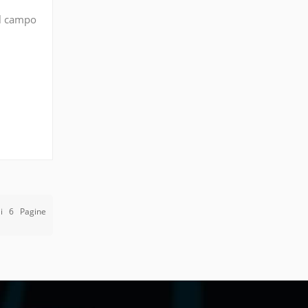
el campo
in
Di
6
Pagine