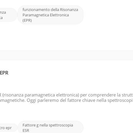
funzionamento della Risonanza
anza
Paramagnetica Elettronica
ca
(EPR)
 EPR
EPR (risonanza paramagnetica elettronica) per comprendere la strut
amagnetiche. Oggi parleremo del fattore chiave nella spettroscopia
ionale che rappresenta una costante di proporzionalità tra il camp
Fattore g nella spettroscopia
tro epr
ESR