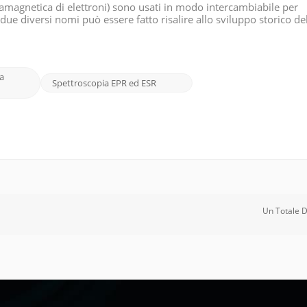
ramagnetica di elettroni) sono usati in modo intercambiabile per
i due diversi nomi può essere fatto risalire allo sviluppo storico d
 Originariamente la tecnica era chiamata ESR, o risonanza dello sp
a
Spettroscopia EPR ed ESR
Un Totale 