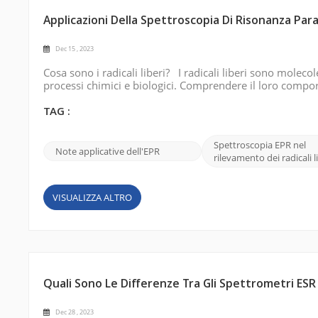
Applicazioni Della Spettroscopia Di Risonanza Para
Dec 15 , 2023
Cosa sono i radicali liberi? I radicali liberi sono moleco
processi chimici e biologici. Comprendere il loro compor
coinvolgimento nella progressione della malattia, nell'i
tramite Internet Prin...
TAG :
Spettroscopia EPR nel
Note applicative dell'EPR
rilevamento dei radicali l
VISUALIZZA ALTRO
Quali Sono Le Differenze Tra Gli Spettrometri ES
Dec 28 , 2023