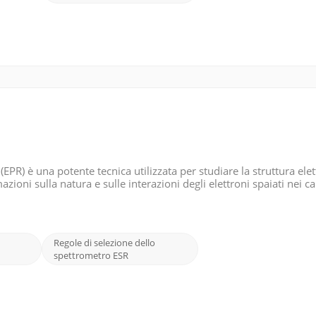
EPR) è una potente tecnica utilizzata per studiare la struttura ele
ioni sulla natura e sulle interazioni degli elettroni spaiati nei c
stabiliscono condizioni che consentono o vietano salti tra diversi l
Regole di selezione dello
spettrometro ESR