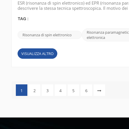
ESR (risonanza di spin elettronico) ed EPR (risonanza pa
descrivere la stessa tecnica spettroscopica. Il motivo de
e ad alcune delle storie interessanti che lo circondano.
elettronico . È st...
TAG :
Risonanza paramagnetic
Risonanza di spin elettronico
elettronica
VISUALIZZA ALTRO
1
2
3
4
5
6