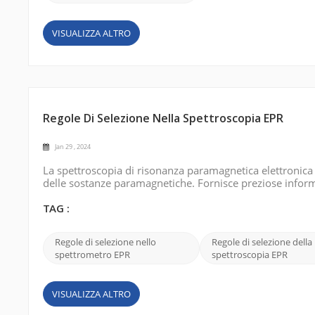
VISUALIZZA ALTRO
Regole Di Selezione Nella Spettroscopia EPR
Jan 29 , 2024
La spettroscopia di risonanza paramagnetica elettronica (
delle sostanze paramagnetiche. Fornisce preziose informaz
magnetici. Le regole di selezione nella spettroscopia EPR 
di en...
TAG :
Regole di selezione nello
Regole di selezione della
spettrometro EPR
spettroscopia EPR
VISUALIZZA ALTRO