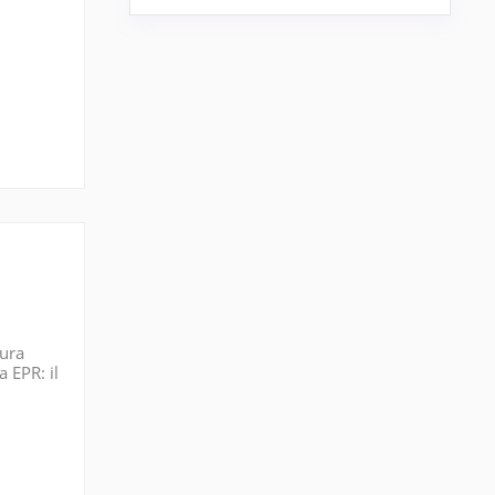
tura
 EPR: il
o