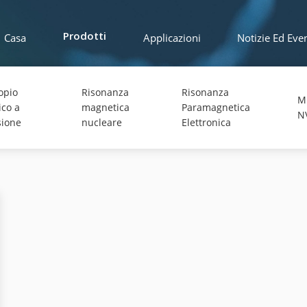
Casa
Applicazioni
Notizie Ed Even
Prodotti
opio
Risonanza
Risonanza
M
ico a
magnetica
Paramagnetica
N
sione
nucleare
Elettronica