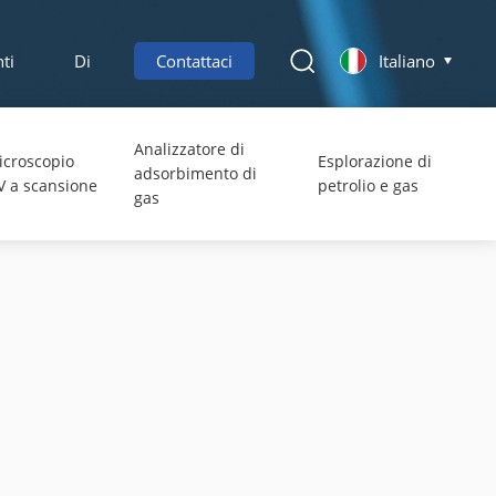
ti
Di
Contattaci
Italiano
Analizzatore di
icroscopio
Esplorazione di
adsorbimento di
V a scansione
petrolio e gas
gas