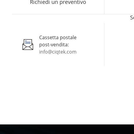
Richiedi un preventivo
S
Cassetta postale
post-vendita:
info@ciqtek.com