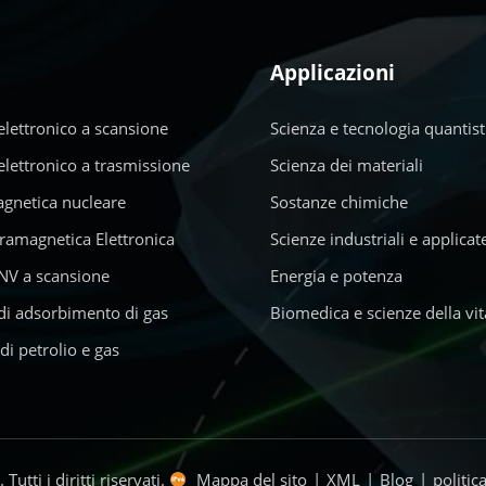
Applicazioni
lettronico a scansione
Scienza e tecnologia quantist
lettronico a trasmissione
Scienza dei materiali
gnetica nucleare
Sostanze chimiche
ramagnetica Elettronica
Scienze industriali e applicat
NV a scansione
Energia e potenza
di adsorbimento di gas
Biomedica e scienze della vit
di petrolio e gas
tti i diritti riservati.
Mappa del sito
|
XML
|
Blog
|
politic