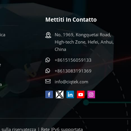
Mettiti In Contatto
ica
No. 1969, Kongquetai Road,
High-tech Zone, Hefei, Anhui,
China
+8615156059133
e
+8613083191369
info@ciqtek.com
a
a sulla riservatezza
| Rete IPv6 supportata