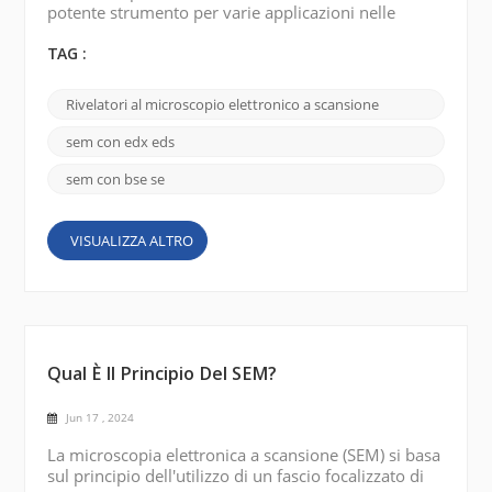
potente strumento per varie applicazioni nelle
scienze dei materiali, nelle scienze della vita e in altri
campi. Sono stati sviluppati diversi tipi di rilevatori
TAG :
per ottenere maggiori informazioni e migliorare le
prestazioni del SEM. Di seguito sono riportati alcuni
Rivelatori al microscopio elettronico a scansione
tipi comuni di rilevatori SEM : Rilevatore di
elettroni retrodiffusi (BSE): i ril...
sem con edx eds
sem con bse se
VISUALIZZA ALTRO
Qual È Il Principio Del SEM?
Jun 17 , 2024
La microscopia elettronica a scansione (SEM) si basa
sul principio dell'utilizzo di un fascio focalizzato di