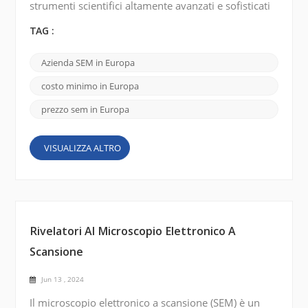
strumenti scientifici altamente avanzati e sofisticati
che forniscono immagini ad alta risoluzione e analisi
di campioni a livello di nanoscala. In Europa sono
TAG :
disponibili diversi marchi rinomati di microscopi
elettronici a scansione che offrono SEM
Azienda SEM in Europa
all'avanguardia. Ecco alcuni marchi importanti: FEI
Company (Thermo Fisher Scientific): FEI Company ...
costo minimo in Europa
prezzo sem in Europa
VISUALIZZA ALTRO
Rivelatori Al Microscopio Elettronico A
Scansione
Jun 13 , 2024
Il microscopio elettronico a scansione (SEM) è un