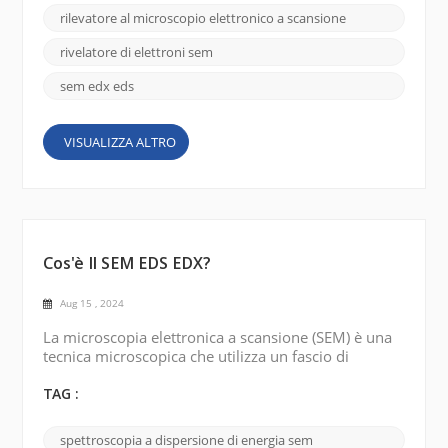
loro conversione in segnali elettrici. Per ottenere
rilevatore al microscopio elettronico a scansione
risultati accurati e affidabili, è fondamentale
scegliere il giusto rilevatore di...
rivelatore di elettroni sem
sem edx eds
VISUALIZZA ALTRO
Cos'è Il SEM EDS EDX?
Aug 15 , 2024
La microscopia elettronica a scansione (SEM) è una
tecnica microscopica che utilizza un fascio di
elettroni focalizzato per creare immagini dettagliate
della superficie di un campione. Il fascio di elettroni
TAG :
esegue la scansione del campione secondo uno
schema raster e i segnali risultanti generati dalle
spettroscopia a dispersione di energia sem