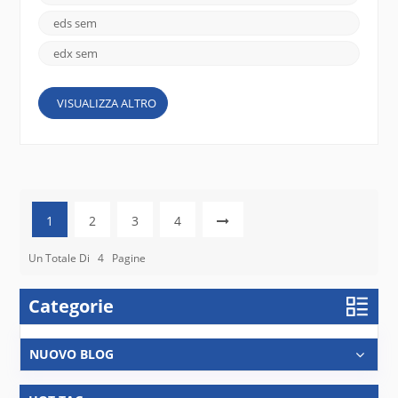
interazioni tra il fascio di elettroni e la superficie del
campione vengono rilevati e utilizza...
eds sem
edx sem
VISUALIZZA ALTRO
1
2
3
4
Un Totale Di
4
Pagine
Categorie
NUOVO BLOG