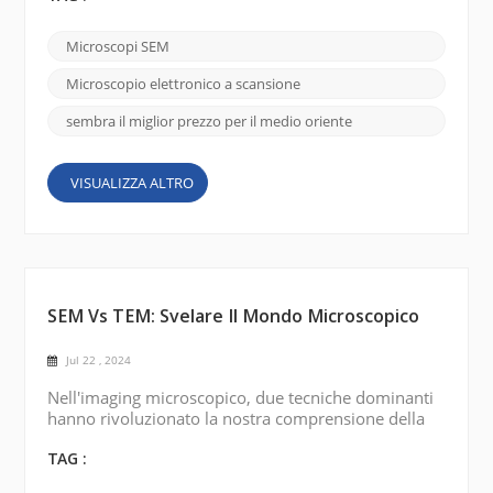
istituti di ricerca scientifica e università ben
consolidati, con Arabia Saudita, Emirati Arabi Uniti
Microscopi SEM
(EAU), Turchia, Egitto e Iraq che investono
pesantemente nella ricerca scientifica e nello
Microscopio elettronico a scansione
sviluppo, compre...
sembra il miglior prezzo per il medio oriente
VISUALIZZA ALTRO
SEM Vs TEM: Svelare Il Mondo Microscopico
Jul 22 , 2024
Nell'imaging microscopico, due tecniche dominanti
hanno rivoluzionato la nostra comprensione della
complessità del nanomondo: la microscopia
elettronica a scansione (SEM) e la microscopia
TAG :
elettronica a trasmissione (TEM) . Questi potenti