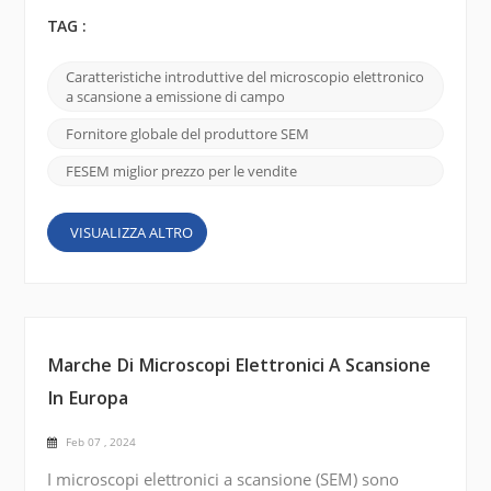
molto affidamento sulla nostra capacità di
visualizzare e comprendere i materiali su scala più
TAG :
piccola. Uno di questi strumenti di notevole
importanza è il microscopio elettronico a scansione
Caratteristiche introduttive del microscopio elettronico
a emissione di campo (FE SEM) e CIQTEK SEM5000
a scansione a emissione di campo
si distingue per le sue capacità di imaging superiori
e la su...
Fornitore globale del produttore SEM
FESEM miglior prezzo per le vendite
VISUALIZZA ALTRO
Marche Di Microscopi Elettronici A Scansione
In Europa
Feb 07 , 2024
I microscopi elettronici a scansione (SEM) sono