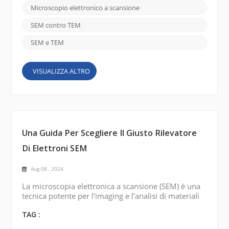
strumenti hanno aperto nuove strade per una
Microscopio elettronico a scansione
varietà di discipline scientifiche, consentendo ai
ricercatori di approfondire la composizione, la
SEM contro TEM
struttura e il comp...
SEM e TEM
VISUALIZZA ALTRO
Una Guida Per Scegliere Il Giusto Rilevatore
Di Elettroni SEM
Aug 08 , 2024
La microscopia elettronica a scansione (SEM) è una
tecnica potente per l'imaging e l'analisi di materiali
su scala nanometrica ad alta risoluzione. I rilevatori
di elettroni sono componenti importanti del SEM e
TAG :
sono responsabili della cattura degli elettroni e della