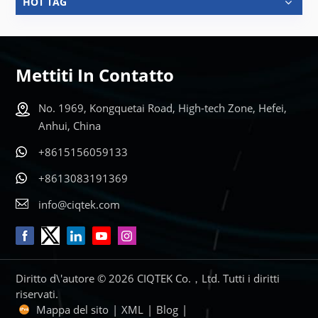
HOT TAG
Mettiti In Contatto
No. 1969, Kongquetai Road, High-tech Zone, Hefei,
Anhui, China
+8615156059133
+8613083191369
info@ciqtek.com
Diritto d\'autore © 2026 CIQTEK Co.，Ltd. Tutti i diritti
riservati.
Mappa del sito
|
XML
|
Blog
|