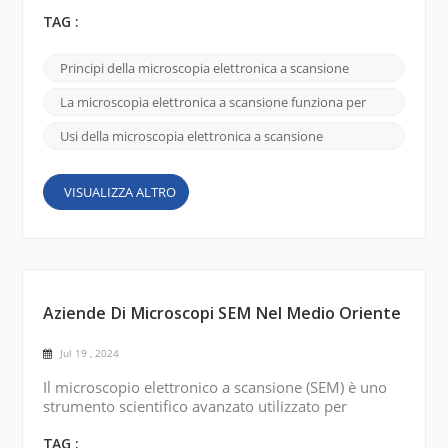
elettroni ad alta energia per sondare la superficie di
un campione e produrre un'immagine dettagliata ad
TAG :
alta risoluzione. Sorgente di elettroni: il SEM
funziona utilizzando una sorgente di elettroni,
Principi della microscopia elettronica a scansione
tipicamente un filamento di tungsteno riscaldato o
un cannone a emissione di campo, per ...
La microscopia elettronica a scansione funziona per
Usi della microscopia elettronica a scansione
VISUALIZZA ALTRO
Aziende Di Microscopi SEM Nel Medio Oriente
Jul 19 , 2024
Il microscopio elettronico a scansione (SEM) è uno
strumento scientifico avanzato utilizzato per
visualizzare e analizzare campioni ad alta
risoluzione. Diversi paesi del Medio Oriente hanno
TAG :