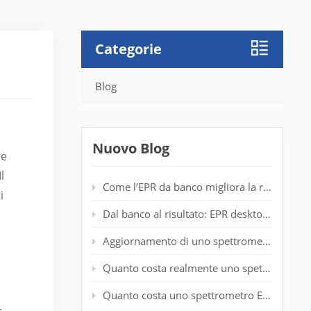
Categorie
Blog
Nuovo Blog
 e
l
Come l’EPR da banco migliora la rilevazione dei radicali nei laboratori di polimeri
i
Dal banco al risultato: EPR desktop per l'analisi dello spin in tempo reale
Aggiornamento di uno spettrometro EPR obsoleto: prolungamento della durata del sistema senza un nuovo magnete
Quanto costa realmente uno spettrometro EPR entry-level?
Quanto costa uno spettrometro EPR? Guida completa ai prezzi per i ricercatori
.