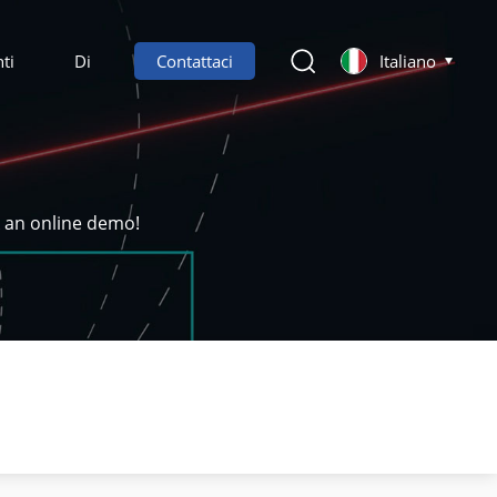
ti
Di
Contattaci
Italiano
k an online demo!