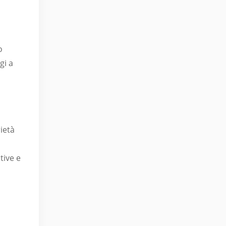
o
gi a
rietà
tive e