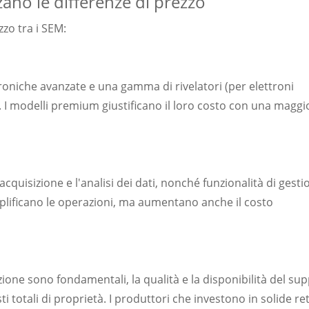
ano le differenze di prezzo
zzo tra i SEM:
troniche avanzate e una gamma di rivelatori (per elettroni
X). I modelli premium giustificano il loro costo con una maggi
cquisizione e l'analisi dei dati, nonché funzionalità di gesti
plificano le operazioni, ma aumentano anche il costo
nzione sono fondamentali, la qualità e la disponibilità del su
i totali di proprietà. I produttori che investono in solide ret