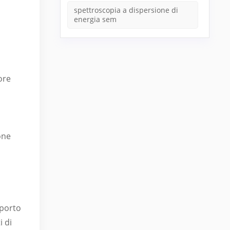
spettroscopia a dispersione di
energia sem
ore
one
pporto
i di