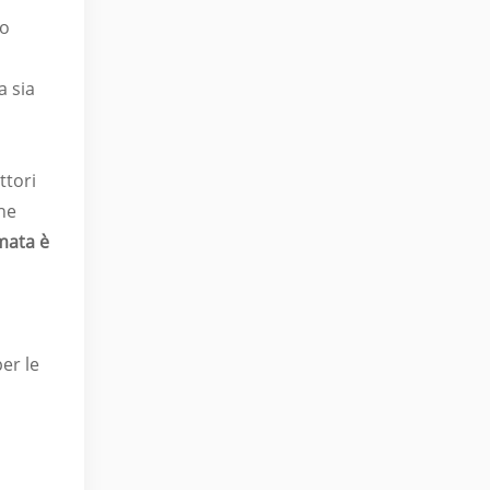
to
a sia
ttori
che
mata è
er le