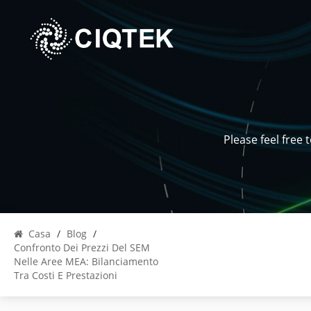
Please feel free
Casa
/
Blog
/
Confronto Dei Prezzi Del SEM
Nelle Aree MEA: Bilanciamento
Tra Costi E Prestazioni