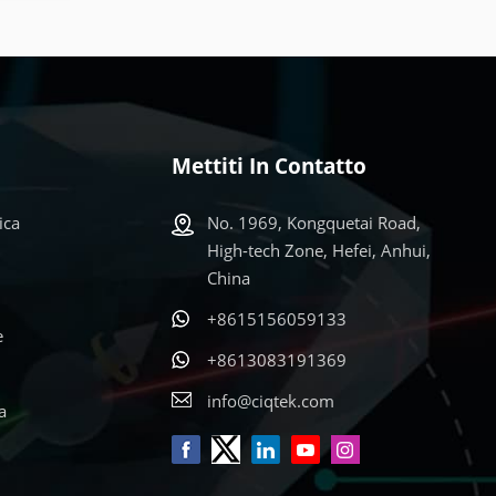
Mettiti In Contatto
ica
No. 1969, Kongquetai Road,
High-tech Zone, Hefei, Anhui,
China
+8615156059133
e
+8613083191369
info@ciqtek.com
a