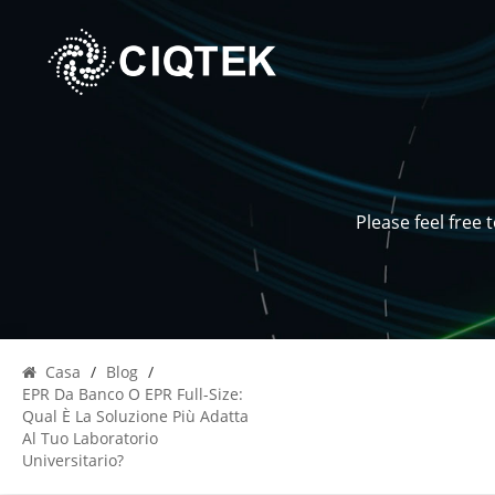
Please feel free
Casa
/
Blog
/
EPR Da Banco O EPR Full-Size:
Qual È La Soluzione Più Adatta
Al Tuo Laboratorio
Universitario?