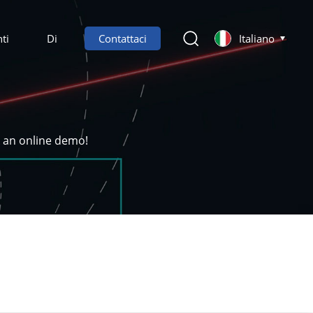
ti
Di
Contattaci
Italiano
k an online demo!