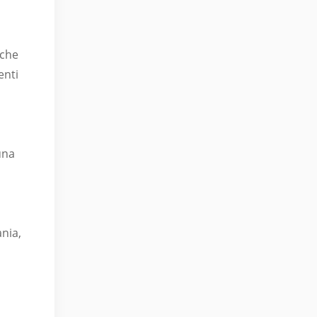
 che
enti
una
ania,