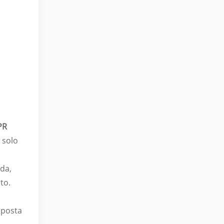
PR
a solo
ida,
to.
isposta