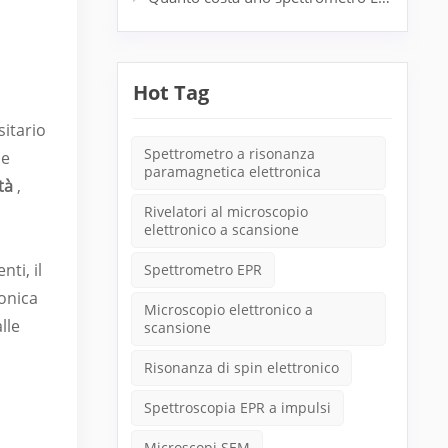
Hot Tag
sitario
Spettrometro a risonanza
 e
paramagnetica elettronica
ità
,
Rivelatori al microscopio
elettronico a scansione
ti, il
Spettrometro EPR
ronica
Microscopio elettronico a
lle
scansione
Risonanza di spin elettronico
Spettroscopia EPR a impulsi
i
Microscopi SEM