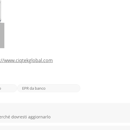
://www.ciqtekglobal.com
o
EPR da banco
rché dovresti aggiornarlo