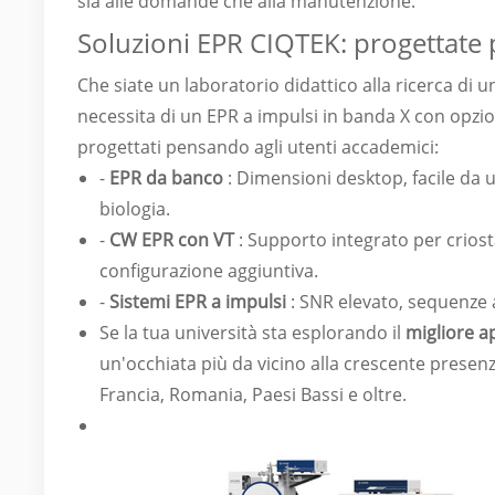
sia alle domande che alla manutenzione.
Soluzioni EPR CIQTEK: progettate pe
Che siate un laboratorio didattico alla ricerca di
necessita di un EPR a impulsi in banda X con opzi
progettati pensando agli utenti accademici:
-
EPR da banco
: Dimensioni desktop, facile da us
biologia.
-
CW EPR con VT
: Supporto integrato per criost
configurazione aggiuntiva.
-
Sistemi EPR a impulsi
: SNR elevato, sequenze a
Se la tua università sta esplorando il
migliore a
un'occhiata più da vicino alla crescente presenz
Francia, Romania, Paesi Bassi e oltre.