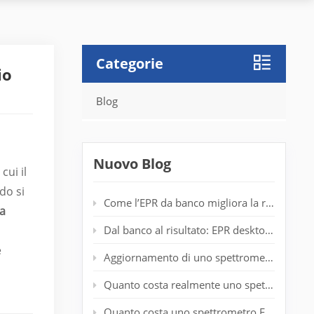
Categorie
io
Blog
Nuovo Blog
cui il
do si
Come l’EPR da banco migliora la rilevazione dei radicali nei laboratori di polimeri
za
Dal banco al risultato: EPR desktop per l'analisi dello spin in tempo reale
e
Aggiornamento di uno spettrometro EPR obsoleto: prolungamento della durata del sistema senza un nuovo magnete
Quanto costa realmente uno spettrometro EPR entry-level?
Quanto costa uno spettrometro EPR? Guida completa ai prezzi per i ricercatori