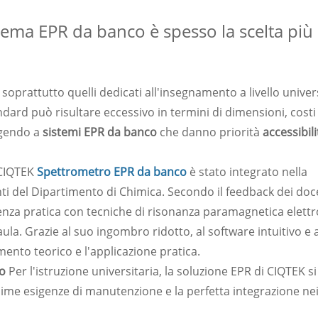
stema EPR da banco è spesso la scelta più
a, soprattutto quelli dedicati all'insegnamento a livello univer
ard può risultare eccessivo in termini di dimensioni, costi
lgendo a
sistemi EPR da banco
che danno priorità
accessibil
 CIQTEK
Spettrometro EPR da banco
è stato integrato nella
ti del Dipartimento di Chimica. Secondo il feedback dei docen
ienza pratica con tecniche di risonanza paramagnetica elett
ula. Grazie al suo ingombro ridotto, al software intuitivo e a
amento teorico e l'applicazione pratica.
co
Per l'istruzione universitaria, la soluzione EPR di CIQTEK si
inime esigenze di manutenzione e la perfetta integrazione ne