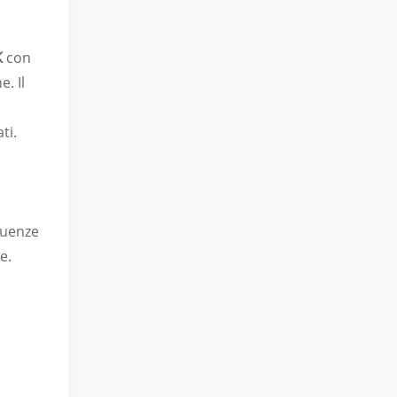
K
con
. Il
ti.
quenze
e.