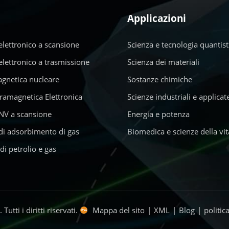
Applicazioni
lettronico a scansione
Scienza e tecnologia quantist
lettronico a trasmissione
Scienza dei materiali
gnetica nucleare
Sostanze chimiche
ramagnetica Elettronica
Scienze industriali e applicat
NV a scansione
Energia e potenza
di adsorbimento di gas
Biomedica e scienze della vit
di petrolio e gas
tti i diritti riservati.
Mappa del sito
|
XML
|
Blog
|
politic