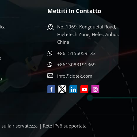
Mettiti In Contatto
ica
No. 1969, Kongquetai Road,
High-tech Zone, Hefei, Anhui,
China
+8615156059133
e
+8613083191369
info@ciqtek.com
a
a sulla riservatezza
| Rete IPv6 supportata