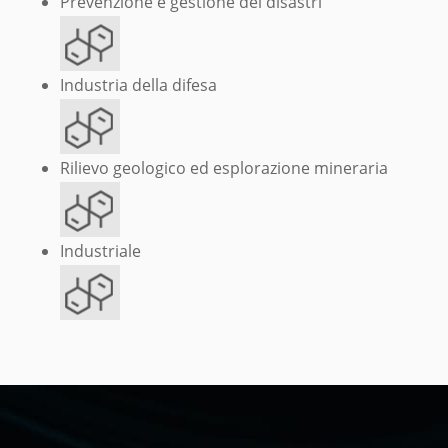
Prevenzione e gestione dei disastri
Industria della difesa
Rilievo geologico ed esplorazione mineraria
Industriale